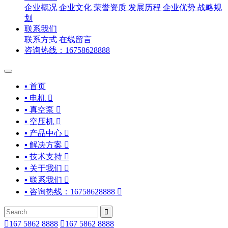
企业概况
企业文化
荣誉资质
发展历程
企业优势
战略规
划
联系我们
联系方式
在线留言
咨询热线：16758628888
▪ 首页
▪ 电机

▪ 真空泵

▪ 空压机

▪ 产品中心

▪ 解决方案

▪ 技术支持

▪ 关于我们

▪ 联系我们

▪ 咨询热线：16758628888



167 5862 8888

167 5862 8888