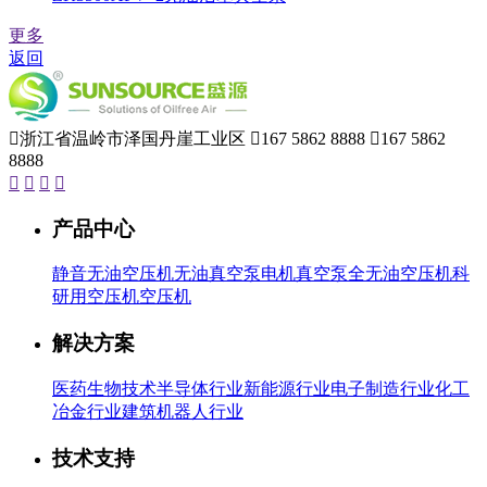
更多
返回

浙江省温岭市泽国丹崖工业区

167 5862 8888

167 5862
8888




产品中心
静音无油空压机
无油真空泵
电机
真空泵
全无油空压机
科
研用空压机
空压机
解决方案
医药生物技术
半导体行业
新能源行业
电子制造行业
化工
冶金行业
建筑机器人行业
技术支持