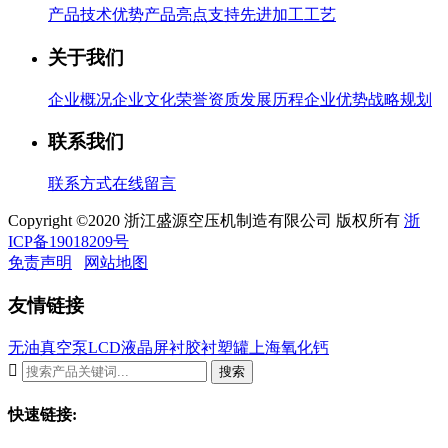
产品技术优势
产品亮点支持
先进加工工艺
关于我们
企业概况
企业文化
荣誉资质
发展历程
企业优势
战略规划
联系我们
联系方式
在线留言
Copyright ©2020 浙江盛源空压机制造有限公司 版权所有
浙
ICP备19018209号
免责声明
网站地图
友情链接
无油真空泵
LCD液晶屏
衬胶衬塑罐
上海氧化钙

搜索
快速链接: