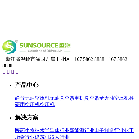

浙江省温岭市泽国丹崖工业区

167 5862 8888

167 5862
8888




产品中心
静音无油空压机
无油真空泵
电机
真空泵
全无油空压机
科
研用空压机
空压机
解决方案
医药生物技术
半导体行业
新能源行业
电子制造行业
化工
冶金行业
建筑机器人行业