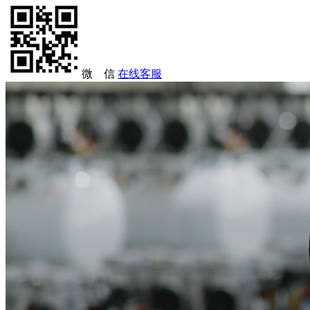
微 信
在线客服