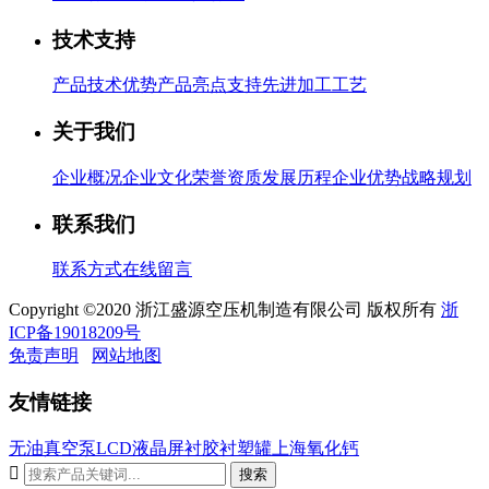
技术支持
产品技术优势
产品亮点支持
先进加工工艺
关于我们
企业概况
企业文化
荣誉资质
发展历程
企业优势
战略规划
联系我们
联系方式
在线留言
Copyright ©2020 浙江盛源空压机制造有限公司 版权所有
浙
ICP备19018209号
免责声明
网站地图
友情链接
无油真空泵
LCD液晶屏
衬胶衬塑罐
上海氧化钙

搜索