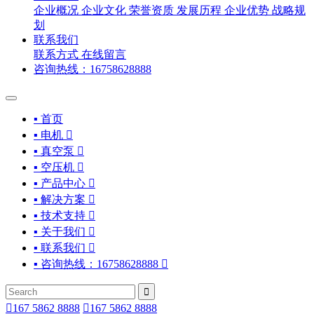
企业概况
企业文化
荣誉资质
发展历程
企业优势
战略规
划
联系我们
联系方式
在线留言
咨询热线：16758628888
▪ 首页
▪ 电机

▪ 真空泵

▪ 空压机

▪ 产品中心

▪ 解决方案

▪ 技术支持

▪ 关于我们

▪ 联系我们

▪ 咨询热线：16758628888



167 5862 8888

167 5862 8888